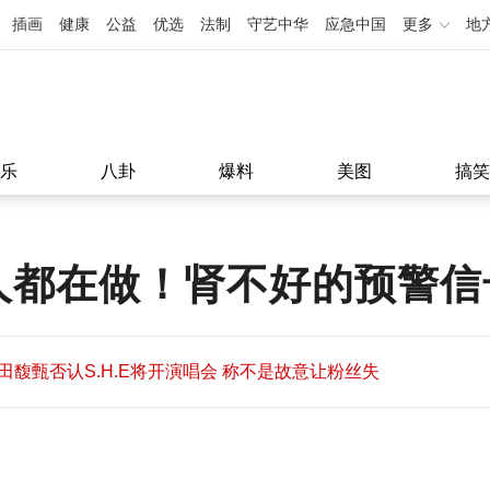
插画
健康
公益
优选
法制
守艺中华
应急中国
更多
地
乐
八卦
爆料
美图
搞笑
人都在做！肾不好的预警信
田馥甄否认S.H.E将开演唱会 称不是故意让粉丝失
望
田馥甄否认S.H.E将开演唱会 称不是故意让粉丝失
11:08
望
11:08