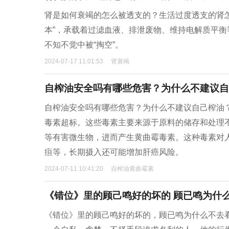
肾是如何衰竭的怎么被透支的？生活过度透支的肾
本”，承载着过滤血液、排泄废物、维持电解质平
不知不觉中被“掏空”。
2024-07-17 11:01:53
肾衰竭
自榨油安全吗有哪些危害？为什么不建议自
自榨油安全吗有哪些危害？为什么不建议自己榨油
毒素超标。这些毒素主要来源于原料的储存和处理
等有害微生物，进而产生黄曲霉毒素。这种毒素对
疸等，长期摄入还可能增加肝癌风险。
2024-07-11 10:41:20
自榨油黄曲霉素
《错位》里的顾己鸣好的坏的 顾已鸣为什
《错位》里的顾己鸣好的坏的，顾已鸣为什么不去看