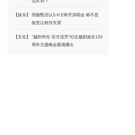
么区别？
【
娱乐
】
田馥甄否认S.H.E将开演唱会 称不是
故意让粉丝失望
【
文化
】
“越韵华光·百廿流芳”纪念越剧诞生120
周年主题晚会圆满播出