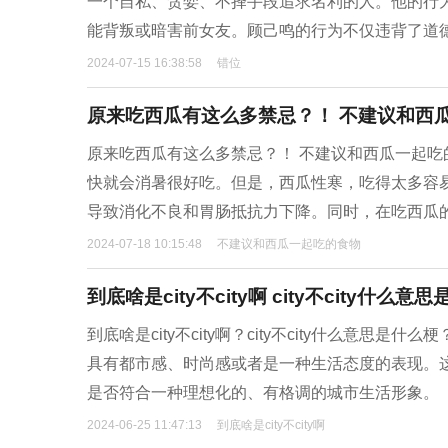
一个自私、‌贪婪、‌不择手段追求名利的人。‌他的
能背叛或暗害前女友。‌顾己鸣的行为不仅违背了道德
2024-07-15 16:38:58
错位
原来吃西瓜有这么多禁忌？！ 不建议和西
​原来吃西瓜有这么多禁忌？！ 不建议和西瓜一起
快就会消暑很好吃。但是，西瓜性寒，吃得太多容
导致消化不良和胃肠抵抗力下降。同时，在吃西瓜
2024-07-18 10:15:48
不建议和西瓜一起吃的食物
到底啥是city不city啊 city不city什么意
到底啥是city不city啊？city不city什么意思是
具有都市感、时尚感或者是一种生活态度的表现。
是否符合一种理想化的、有格调的城市生活形象。
2024-06-25 11:47:13
到底啥是city不city啊