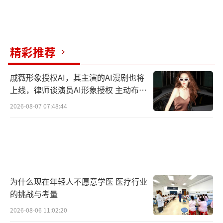
脑梗塞发病后，不少患者会出现记忆力下降、
注意力不集中等认知功能障碍，这严重影响日
常生活和交流。研究发现，适度运动对改善大
精彩推荐
脑认知功能有积极作用，散步这种低强度的运
动尤其适合脑梗塞患者。长期坚持散步不仅能
戚薇形象授权AI，其主演的AI漫剧也将
改善大脑的供血供氧状况，还能刺激脑细胞的
上线，律师谈演员AI形象授权 主动布局
活性，逐步恢复患者的认知能力。不少患者在
数字资产
2026-08-07 07:48:44
坚持散步三个月左右后，发现记忆力和注意力
都有明显提高，日常生活的独立性也逐步恢
复。
当然，脑梗塞患者散步也需要注意安全和
为什么现在年轻人不愿意学医 医疗行业
方法，最好选择环境舒适的公园、小区或运动
的挑战与考量
场，避免路面湿滑、凹凸不平的场地；同时运
2026-08-06 11:02:20
动量要循序渐进，切忌过于激烈，以免适得其