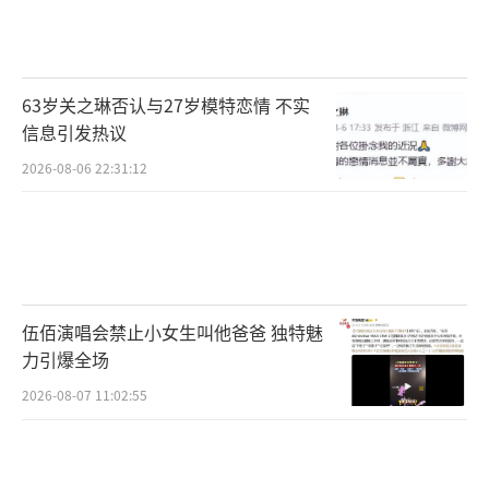
渐扩大，心态自然也会更加积极乐观。
第四，睡眠质量明显提高，夜晚休息更加
充分
63岁关之琳否认与27岁模特恋情 不实
脑梗塞患者由于病痛、心理压力等因素，经常
信息引发热议
会出现睡眠障碍，如入睡困难、多梦易醒等现
2026-08-06 22:31:12
象。长期坚持散步能有效改善患者的睡眠质
量，尤其是在傍晚时分适度散步，不仅能够消
耗一定的精力，还能有效舒缓身心，促使身体
逐渐进入放松状态，帮助患者更容易入睡，减
伍佰演唱会禁止小女生叫他爸爸 独特魅
少夜晚醒来的次数。睡眠质量提高后，患者白
力引爆全场
天的精力也更加充沛，有助于整体康复进程。
2026-08-07 11:02:55
第五，认知功能逐渐恢复，记忆力有所改
善