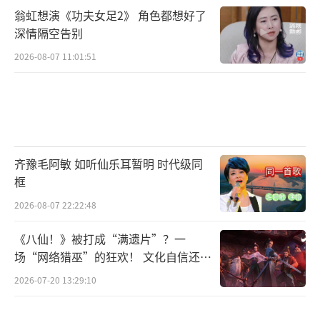
翁虹想演《功夫女足2》 角色都想好了
反。此外，患者最好由家人陪伴，以便及时发
深情隔空告别
现和处理意外情况。
2026-08-07 11:01:51
脑梗塞并非完全无法逆转的绝望状态，只
要患者能够积极进行合理运动，坚持每天散步
锻炼，短短三个月内就能感受到身体带来的五
种明显改善。希望每一位脑梗塞患者都能用积
齐豫毛阿敏 如听仙乐耳暂明 时代级同
极的心态面对疾病，通过坚持锻炼，重获健康
框
美好的生活。
（责任编辑：张佳鑫）
2026-08-07 22:22:48
《八仙！》被打成“满遗片”？一
场“网络猎巫”的狂欢！ 文化自信还是
焦虑？
2026-07-20 13:29:10