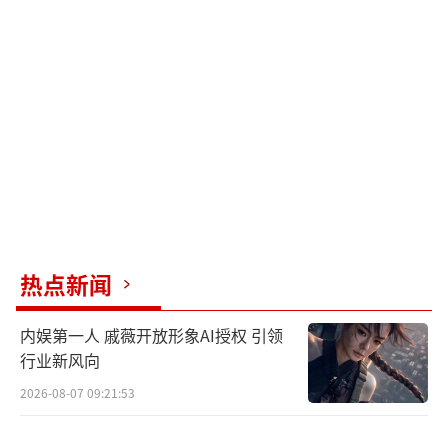
趋于稳定，波动幅度明显减少，心脑血管再次
发生意外的风险也会显著降低，整体血管健康
状况得到了有效保护。
第三，精神状态明显好转，焦虑情绪大幅
缓解
经历过脑梗塞的患者，通常内心充满恐惧和焦
虑，害怕病情复发，心理压力较大。这种心理
状态不仅会影响日常生活，更可能导致病情进
热点新闻
一步恶化。坚持每天散步能够有效缓解患者的
不良情绪，运动过程中身体会释放大量“快乐
内娱第一人 戚薇开放形象AI授权 引领
激素”，比如内啡肽，使患者逐渐摆脱消极情
行业新风向
绪，心情变得更加平和和愉悦。同时，散步时
2026-08-07 09:21:53
与他人交流沟通的机会增加，患者的社交圈逐