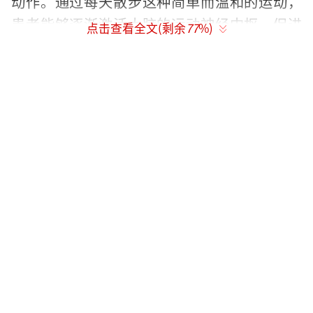
动作。通过每天散步这种简单而温和的运动，
患者能够逐渐激活大脑的运动神经中枢，促进
点击查看全文(剩余
77
%)
神经功能恢复。每天坚持散步十几分钟至半个
小时，随着时间的推移，患者的下肢肌肉力量
逐渐增强，关节灵活性明显提高，步态也更加
稳健协调。很多患者甚至表示，走路不再像过
去那样费劲，也不再害怕摔倒。
第二，血压逐渐稳定，血管健康状况得到
改善
脑梗塞患者往往伴随高血压或血管硬化等基础
疾病，若不注意运动调节，病情极易恶化。散
步能够有效促进全身的血液循环，有助于扩张
血管、降低血压，改善血管壁的弹性。研究显
示，长期坚持散步的患者，其血压水平会逐渐