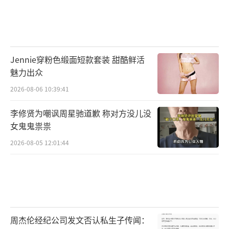
Jennie穿粉色缎面短款套装 甜酷鲜活
魅力出众
2026-08-06 10:39:41
李修贤为嘲讽周星驰道歉 称对方没儿没
女鬼鬼祟祟
2026-08-05 12:01:44
周杰伦经纪公司发文否认私生子传闻：