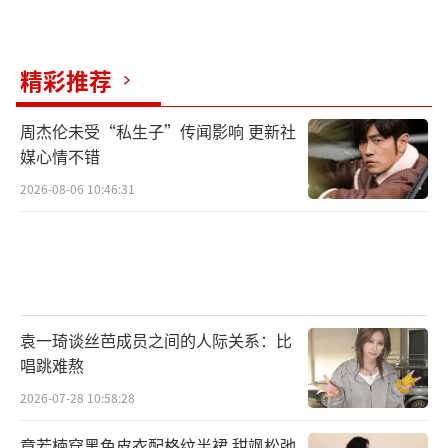
精彩推荐
周杰伦未受“私生子”传闻影响 更新社
媒心情不错
2026-08-06 10:46:31
袁一琦谈丝芭成员之间的人际关系：比
唱跳难熬
2026-07-28 10:58:28
章若楠穿黑色皮衣配格纹半裙 甜飒松弛