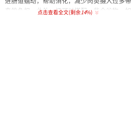
进肠道蠕动，帮助消化，减少肉类摄入过多带
来的负担。此外，还可以搭配一些全谷物，如
点击查看全文(剩余
14
%)
糙米、全麦面包等，增加饱腹感，同时提供更
多的膳食纤维和B族维生素。
（责任编辑：于浩淙 Hzx0
176）