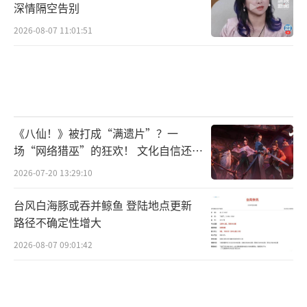
通过“固定起床点”倒逼生物钟稳定，逐渐让
深情隔空告别
入睡时间自然提前（而非强行干预）；
2026-08-07 11:01:51
重视“睡眠质量”而非“时长”：若偶尔
晚睡（如凌晨1点睡），但能一口气睡够7小
时，且白天精力充沛，无需过度焦虑；反之，
即使“早睡”但总醒、白天疲惫，反而需要调
《八仙！》被打成“满遗片”？一
整作息逻辑。
场“网络猎巫”的狂欢！ 文化自信还是
（责任编辑：zx0176）
焦虑？
2026-07-20 13:29:10
台风白海豚或吞并鲸鱼 登陆地点更新
路径不确定性增大
2026-08-07 09:01:42