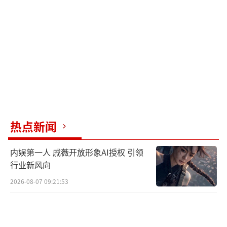
体、巩固记忆的关键阶段）和“快速眼动睡
眠”（调节情绪、恢复精力的阶段）占比不
足；
第二天早上可能因“睡眠周期未完成”被
强行唤醒（比如按“早睡目标”定了6点闹钟，
实际只睡了4-5小时），出现“睡不醒、头晕、
注意力不集中”等“睡眠惯性”症状，反而
热点新闻
比“自然晚睡但睡够7-8小时”的人更疲惫。
长期碎片化睡眠，会比“规律晚睡”更易
内娱第一人 戚薇开放形象AI授权 引领
行业新风向
引发免疫力下降、情绪暴躁、代谢紊乱（如血
糖波动）等问题。
2026-08-07 09:21:53
3.引发“睡眠焦虑”，形成对“早睡”的
心理负担