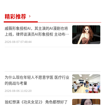
本身”产生恐惧，反而更难拥有高质量睡眠。
更科学的做法：不纠结“几点睡”，先追
精彩推荐
求“规律睡”
戚薇形象授权AI，其主演的AI漫剧也将
真正健康的睡眠，核心是“顺应节
上线，律师谈演员AI形象授权 主动布局
律”和“保证完整睡眠周期”，而非机械追
数字资产
2026-08-07 07:48:44
求“早睡”：
识别自己的“睡眠窗口期”：观察自己每
天固定感到困倦的时间（比如有人是23点，有
人是0点），在困意出现的1小时内上床，
为什么现在年轻人不愿意学医 医疗行业
比“硬熬到10点躺平”更易入睡；
的挑战与考量
2026-08-06 11:02:20
固定“起床时间”：无论前一晚睡得多
晚，都尽量在同一时间起床（比如每天7点），
翁虹想演《功夫女足2》 角色都想好了