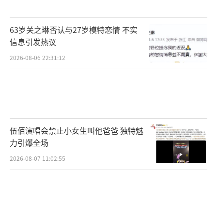
当“早睡”被当作一种“必须完成的任
63岁关之琳否认与27岁模特恋情 不实
务”，而非“身体自然需求”时，人会不自觉
信息引发热议
地对“睡眠时间”产生过度关注：
2026-08-06 22:31:12
睡前反复看时间，担心“超过10点就睡不
好”；
若某天没做到“早睡”，会陷入自我否定
伍佰演唱会禁止小女生叫他爸爸 独特魅
（觉得“今天又破坏了健康计划”），这种焦
力引爆全场
虑感会进一步干扰睡眠——而睡眠的核心需求
2026-08-07 11:02:55
是“放松”，过度控制反而违背了这一本质。
甚至有研究发现，部分“强迫早睡者”会
逐渐发展出“睡眠相关焦虑障碍”，对“睡眠