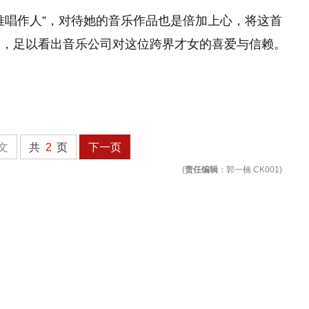
推唱作人”，对待她的音乐作品也是倍加上心，将这首
野，足以看出音乐公司对这位跨界才女的喜爱与信赖。
文
共
2
页
下一页
(
责任编辑
：郭一楠 CK001)