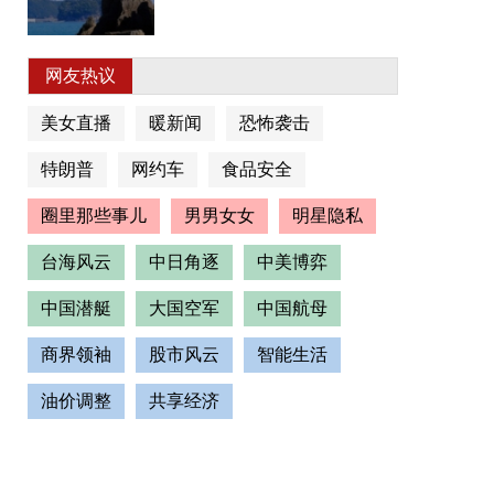
网友热议
美女直播
暖新闻
恐怖袭击
特朗普
网约车
食品安全
圈里那些事儿
男男女女
明星隐私
台海风云
中日角逐
中美博弈
中国潜艇
大国空军
中国航母
商界领袖
股市风云
智能生活
油价调整
共享经济