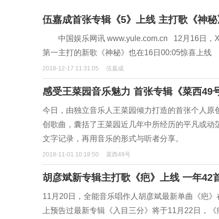
伍嘉成首张专辑《5》上线 主打歌《神
中国娱乐网讯 www.yule.com.cn 12月
第一主打的新歌《神秘》也在16日00:05惊喜上线
2018-12-17 11:31:05
伍嘉成
感受王菜园音乐魅力 首张专辑《菜西49
今日，由独立音乐人王菜园倾力打造的首张个人原创
创歌曲，囊括了王菜园近几年中所经历的平凡或动
文字记录，再用音乐的形式与听者分享。
2018-11-01 10:18:50
菜西49号
胡彦斌新专辑主打歌《疤》上线 一年42
11月20日，全能音乐唱作人胡彦斌最新单曲《疤
上预告过最新专辑《入目三分》将于11月22日，