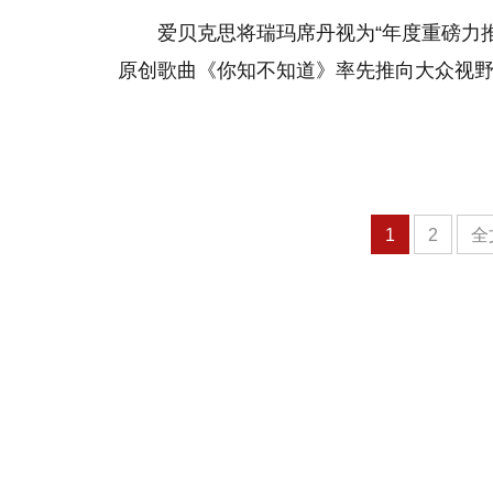
爱贝克思将瑞玛席丹视为“年度重磅力
原创歌曲《你知不知道》率先推向大众视
1
2
全