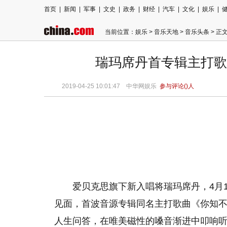
首页
|
新闻
|
军事
|
文史
|
政务
|
财经
|
汽车
|
文化
|
娱乐
|
当前位置：
娱乐
>
音乐天地
>
音乐头条
> 正
瑞玛席丹首专辑主打歌
2019-04-25 10:01:47
中华网娱乐
参与评论(
)人
爱贝克思旗下新入唱将瑞玛席丹，4月
见面，首波音源专辑同名主打歌曲《你知
人生问答，在唯美磁性的嗓音渐进中叩响