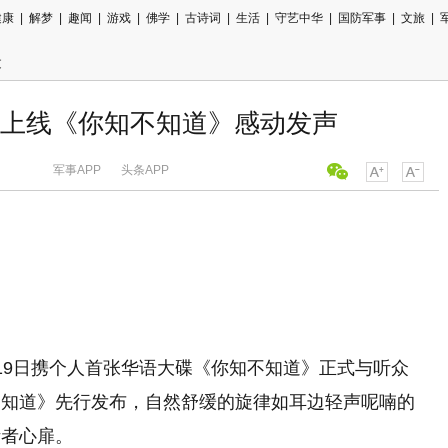
健康
|
解梦
|
趣闻
|
游戏
|
佛学
|
古诗词
|
生活
|
守艺中华
|
国防军事
|
文旅
|
文
上线《你知不知道》感动发声
军事APP
头条APP
19日携个人首张华语大碟《你知不知道》正式与听众
不知道》先行发布，自然舒缓的旋律如耳边轻声呢喃的
听者心扉。