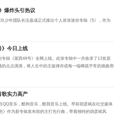
秘》爆炸头引热议
16日，X玖少年团队长伍嘉成正式推出个人首张迷你专辑《5》，作为
号》今日上线
专辑《菜西49号》全网上线。此张专辑中一共收录了13首原
荡的点点滴滴，将人生中的主旋律亦或每一端稀疏平常的插曲用
首歌实力高产
》在QQ音乐，酷狗音乐，酷我音乐上线。早前胡彦斌在社交媒体
《疤》作为新专辑发布前的主打先行曲，带着独特的胡彦斌风