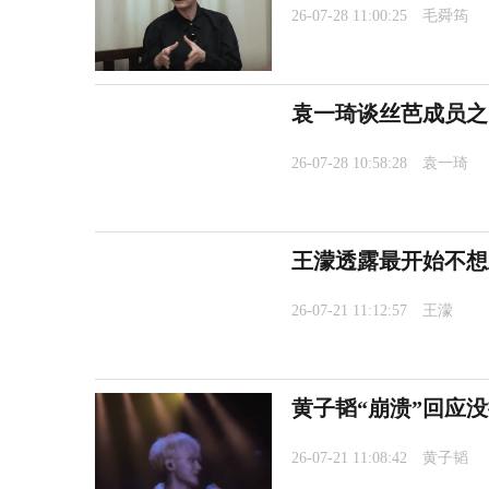
26-07-28 11:00:25
毛舜筠
袁一琦谈丝芭成员之
26-07-28 10:58:28
袁一琦
王濛透露最开始不想
26-07-21 11:12:57
王濛
黄子韬“崩溃”回应
26-07-21 11:08:42
黄子韬