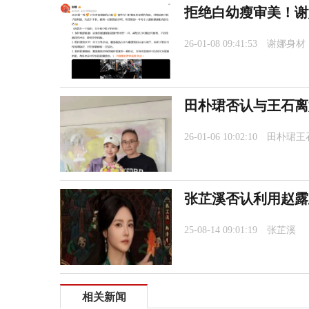
拒绝白幼瘦审美！谢
26-01-08 09:41:53
谢娜身材
田朴珺否认与王石离
26-01-06 10:02:10
田朴珺王
张芷溪否认利用赵露
25-08-14 09:01:19
张芷溪
相关新闻