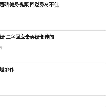
娜晒健身视频 回怼身材不佳
婚 二字回应击碎婚变传闻
石
思炒作