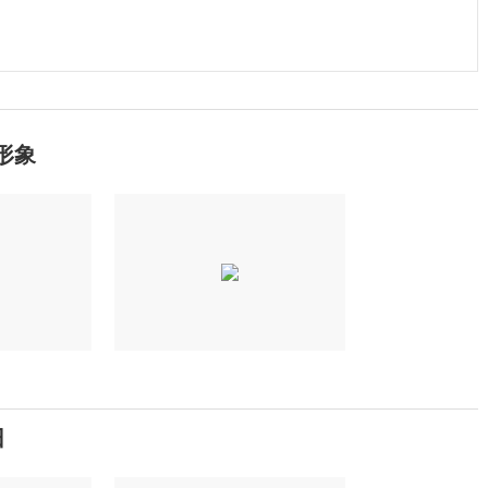
友形象
旧