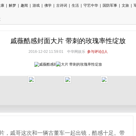
健康
|
解梦
|
趣闻
|
游戏
|
佛学
|
古诗词
|
生活
|
守艺中华
|
国防军事
|
文旅
|
文
戚薇酷感封面大片 带刺的玫瑰率性绽放
2016-12-02 11:59:01
中华网娱乐
参与评论(
)人
片，戚哥这次和一辆古董车一起出镜，酷感十足。带