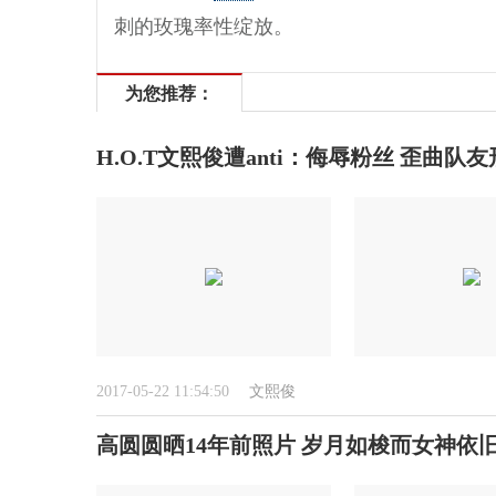
刺的玫瑰率性绽放。
为您推荐：
H.O.T文熙俊遭anti：侮辱粉丝 歪曲队
2017-05-22 11:54:50
文熙俊
高圆圆晒14年前照片 岁月如梭而女神依