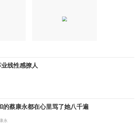
事业线性感撩人
和的蔡康永都在心里骂了她八千遍
康永