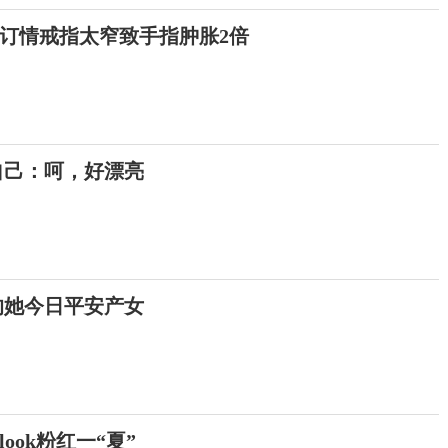
订情戒指太窄致手指肿胀2倍
自己：呵，好漂亮
的她今日平安产女
ook粉红一“夏”