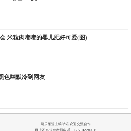
会 米粒肉嘟嘟的婴儿肥好可爱(图)
 黑色幽默冷到网友
娱乐频道主编邮箱
欢迎交流合作
网上不良信息举报电话：17610228316