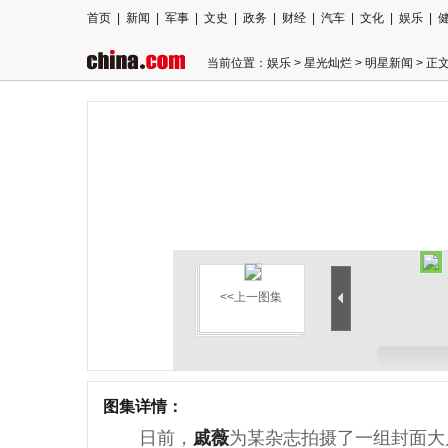
首页
|
新闻
|
军事
|
文史
|
政务
|
财经
|
汽车
|
文化
|
娱乐
|
当前位置：
娱乐
>
星光灿烂
>
明星新闻
> 正
<<上一图集
图集详情：
日前，
戚薇
为某杂志拍摄了一组封面大