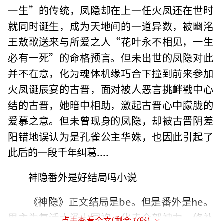
一生”的传统，凤隐却在上一任火凤还在世时
就同时诞生，成为天地间的一道异数，被幽洺
王敖歌送来与所爱之人“花叶永不相见，一生
必有一死”的命格预言。但未出世的凤隐对此
并不在意，化为魂体机缘巧合下撞到前来参加
火凤诞辰宴的古晋，面对被人恶言挑衅戳中心
结的古晋，她暗中相助，激起古晋心中朦胧的
爱慕之意。但未曾现身的凤隐，却被古晋阴差
阳错地误认为是孔雀公主华姝，也因此引起了
此后的一段千年纠葛....
神隐番外是好结局吗小说
《神隐》正文结局是be。但是番外是he。
男主为复活大泽山同袍，化去全部神力。修补
点击查看全文(剩余
10
%)