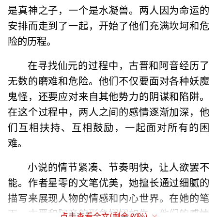
是真神之子，一个是水凝兽。两人因为命运的
安排而走到了一起，开始了他们充满坎坷和危
险的历程。
在寻找仙元的过程中，古晋和阿音经历了
无数的磨难和危险。他们不仅要面对各种妖魔
鬼怪，还要应对来自其他势力的阴谋和陷阱。
在这个过程中，两人之间的感情逐渐加深，他
们互相扶持、互相鼓励，一起面对所有的困
难。
小说的情节紧凑、节奏明快，让人欲罢不
能。作者星零的文笔优美，她擅长通过细腻的
描写来展现人物的情感和内心世界。在她的笔
下，古晋和阿音的形象栩栩如生，他们的感情
点击查看全文(剩余
80
%)