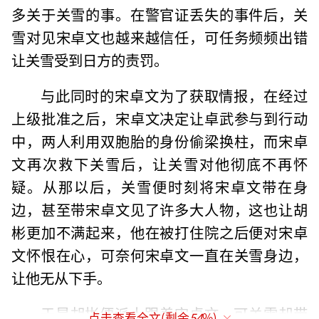
多关于关雪的事。在警官证丢失的事件后，关
雪对见宋卓文也越来越信任，可任务频频出错
让关雪受到日方的责罚。
与此同时的宋卓文为了获取情报，在经过
上级批准之后，宋卓文决定让卓武参与到行动
中，两人利用双胞胎的身份偷梁换柱，而宋卓
文再次救下关雪后，让关雪对他彻底不再怀
疑。从那以后，关雪便时刻将宋卓文带在身
边，甚至带宋卓文见了许多大人物，这也让胡
彬更加不满起来，他在被打住院之后便对宋卓
文怀恨在心，可奈何宋卓文一直在关雪身边，
让他无从下手。
于是胡彬便派人跟着宋卓文，可关雪却带
点击查看全文(剩余
54
%)