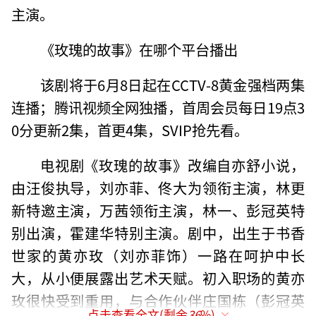
主演。
《玫瑰的故事》在哪个平台播出
该剧将于6月8日起在CCTV-8黄金强档两集
连播；腾讯视频全网独播，首周会员每日19点3
0分更新2集，首更4集，SVIP抢先看。
电视剧《玫瑰的故事》改编自亦舒小说，
由汪俊执导，刘亦菲、佟大为领衔主演，林更
新特邀主演，万茜领衔主演，林一、彭冠英特
别出演，霍建华特别主演。剧中，出生于书香
世家的黄亦玫（刘亦菲饰）一路在呵护中长
大，从小便展露出艺术天赋。初入职场的黄亦
玫很快受到重用，与合作伙伴庄国栋（彭冠英
点击查看全文(剩余
36
%)