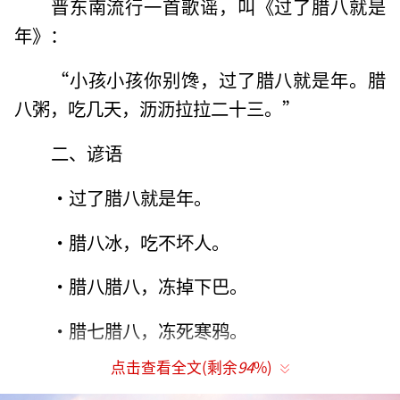
晋东南流行一首歌谣，叫《过了腊八就是
年》：
“小孩小孩你别馋，过了腊八就是年。腊
八粥，吃几天，沥沥拉拉二十三。”
二、谚语
•过了腊八就是年。
•腊八冰，吃不坏人。
•腊八腊八，冻掉下巴。
•腊七腊八，冻死寒鸦。
点击查看全文(剩余
94
%)
•吃过腊八饭就把年来办。