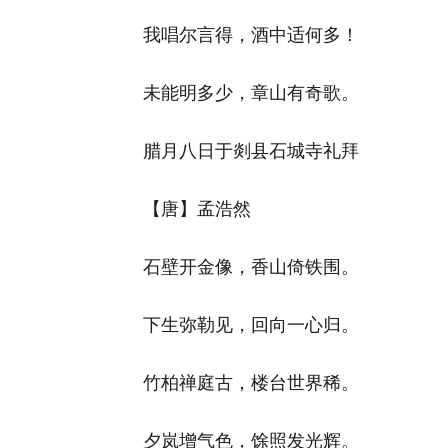
我唱尔言得，酒中适何多！
未能明多少，章山有奇歌。
腊月八日于剡县石城寺礼拜
【唐】孟浩然
石壁开金像，香山倚铁围。
下生弥勒见，回向一心归。
竹柏禅庭古，楼台世界稀。
夕岚增气色，馀照发光辉。