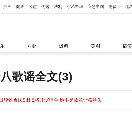
插画
健康
公益
优选
法制
守艺中华
应急中国
更多
地
乐
八卦
爆料
美图
搞笑
八歌谣全文(3)
田馥甄否认S.H.E将开演唱会 称不是故意让粉丝失
望
田馥甄否认S.H.E将开演唱会 称不是故意让粉丝失
11:08
望
11:08