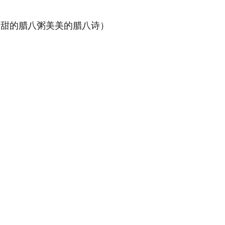
甜甜的腊八粥美美的腊八诗）