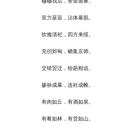
穆穆我后，务蕾蒸黎。
宣力菑亩，沾体暴肌。
饮飨清祀，四方来绥。
充仞郊甸，鳞集京师。
交错贸迁，纷葩相追。
掺袂成幕，连衽成帷。
有肉如丘，有酒如泉。
有肴如林，有货如山。