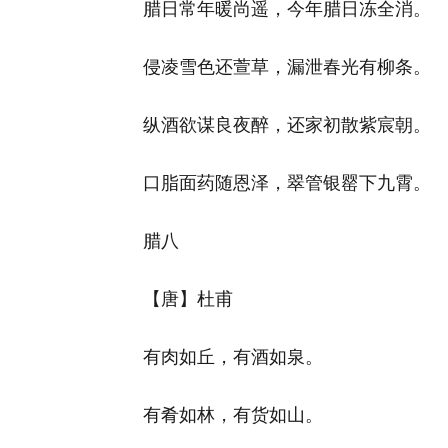
腊日常年暖尚遥，今年腊日冻全消。
侵凌雪色还萱草，漏泄春光有柳条。
纵酒欲谋良夜醉，还家初散紫宸朝。
口脂面药随恩泽，翠管银罂下九霄。
腊八
【唐】杜甫
有肉如丘，有酒如泉。
有肴如林，有货如山。