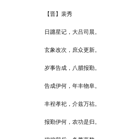
【晋】裴秀
日躔星记，大吕司晨。
玄象改次，庶众更新。
岁事告成，八腊报勤。
告成伊何，年丰物阜。
丰裎孝祀，介兹万祜。
报勤伊何，农功是归。