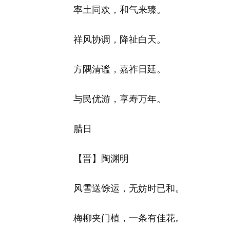
率土同欢，和气来臻。
祥风协调，降祉白天。
方隅清谧，嘉祚日廷。
与民优游，享寿万年。
腊日
【晋】陶渊明
风雪送馀运，无妨时已和。
梅柳夹门植，一条有佳花。