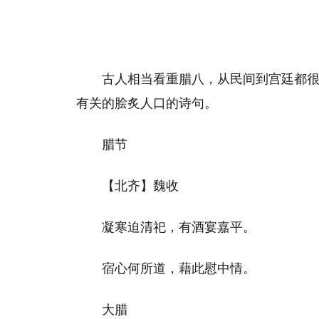
古人相当看重腊八，从民间到宫廷都
有关的脍炙人口的诗句。
腊节
【北齐】魏收
凝寒迫清祀，有酒宴嘉平。
宿心何所道，藉此慰中情。
大腊