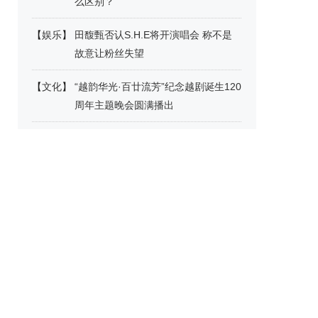
么区别？
【
娱乐
】
田馥甄否认S.H.E将开演唱会 称不是
故意让粉丝失望
【
文化
】
“越韵华光·百廿流芳”纪念越剧诞生120
周年主题晚会圆满播出