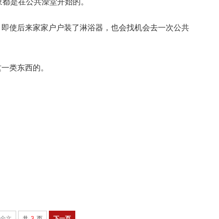
象都是在公共澡堂开始的。
，即使后来家家户户装了淋浴器，也会找机会去一次公共
这一类东西的。
全文
共
3
页
下一页