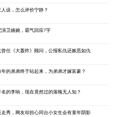
直人设，怎么评价宁静？
配演卫嬿婉，霸气回应7字
元曾任《大轰炸》顾问，公报私仇还嫉恶如仇
11年的弟弟终于站起来，为弟弟才嫁富豪？
齐名的李响，现在竟然过的落魄无人知？
英走秀，网友却担心同台小女生会有童年阴影