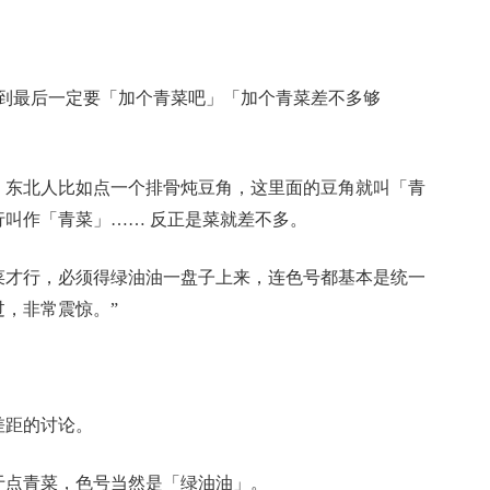
：
点到最后一定要「加个青菜吧」「加个青菜差不多够
。东北人比如点一个排骨炖豆角，这里面的
豆角就叫「青
行叫作「青菜」
…… 反正是菜就差不多。
菜才行，必须得绿油油一盘子上来，连色号都基本是统一
，非常震惊。”
差距的讨论。
于点青菜，色号当然是
「绿油油」。