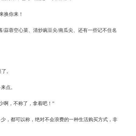
来换你来！
酱/蒜蓉空心菜、清炒豌豆尖/南瓜尖
、还有一些记不住名
菜了。
多来点。
少啊，不称了，拿着吧！”
多少，都可以称，绝对不会浪费的一种生活购买方式，非