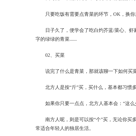
只要吃饭有需要点青菜的环节，OK，换你
日子久了，便学会了吃
白灼芥蓝/菜心、虾
字的绿绿的青菜......
02、买菜
说完了什么是青菜，那就该聊一下如何买
北方人是
按“斤”买
，买什么，基本都习惯
如果你只要一点点，北方人基本会：“这么
南方人呢，则是可以
按“个”买
，无论你买
常适合年轻人的独居生活。