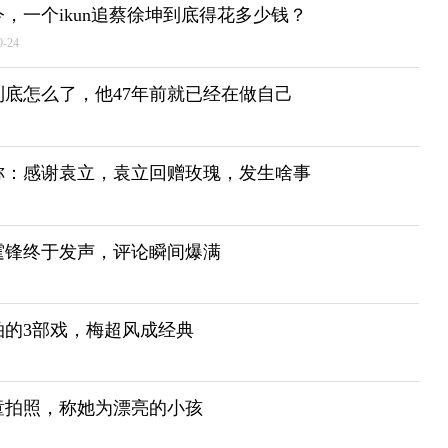
，一个ikun追蔡徐坤到底得花多少钱？
0-24
底怎么了，他47年前就已经在做自己
称：感谢袁立，袁立回赠玫瑰，发生啥事
霆锋终于发声，评论瞬间爆满
拍的3部戏，梅超风成经典
童拍照，称她为漂亮的小孩