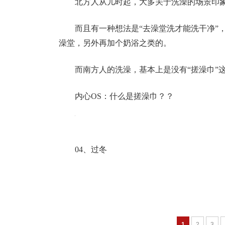
北方人从儿时起，大多关于洗澡的场景印
而且有一种想法是“去澡堂洗才能洗干净”
澡堂，另外再加个奶浴之类的。
而南方人的洗澡，基本上是没有“搓澡巾”
内心OS：什么是搓澡巾？？
04、过冬
1
2
3