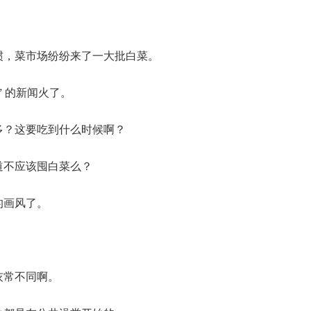
惯，菜市场纷纷来了一大批白菜。
”
的新闻火了。
多？这要吃到什么时候啊？
道不应该囤白菜么？
的画风了。
灰常不同啊。