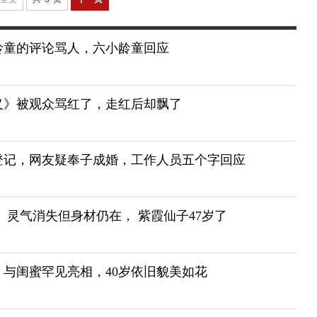
龄童的评论骂人，六小龄童回应
义》被观众骂红了，走红后却飘了
登记，网友疑奉子成婚，工作人员五个字回应
 灵气消失但身材仍在， 紫霞仙子47岁了
与闺蜜罕见亮相，40岁依旧貌美如花